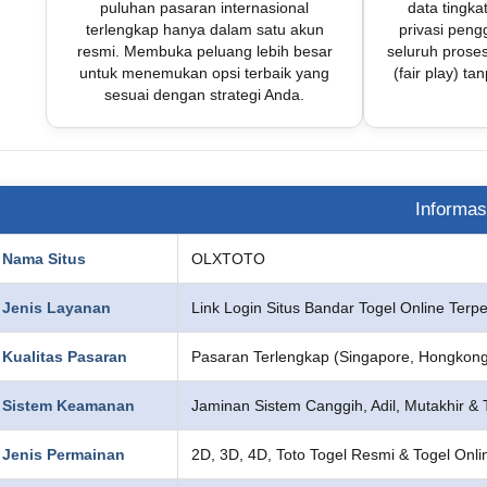
puluhan pasaran internasional
data tingka
terlengkap hanya dalam satu akun
privasi pen
resmi. Membuka peluang lebih besar
seluruh proses
untuk menemukan opsi terbaik yang
(fair play) t
sesuai dengan strategi Anda.
Informa
Nama Situs
OLXTOTO
Jenis Layanan
Link Login Situs Bandar Togel Online Terpe
Kualitas Pasaran
Pasaran Terlengkap (Singapore, Hongkong,
Sistem Keamanan
Jaminan Sistem Canggih, Adil, Mutakhir & 
Jenis Permainan
2D, 3D, 4D, Toto Togel Resmi & Togel Onlin