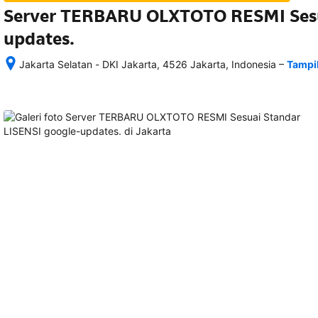
Server TERBARU OLXTOTO RESMI Sesua
updates.
–
Jakarta Selatan - DKI Jakarta, 4526 Jakarta, Indonesia
Tampi
Setelah 
memesan, 
semua 
rincian 
akomodasi 
termasuk 
nomor 
telepon 
dan 
alamat 
akan 
disertakan 
dalam 
konfirmasi 
pemesanan 
dan 
akun 