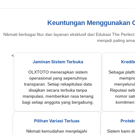
Keuntungan Menggunakan 
Nikmati berbagai fitur dan layanan eksklusif dari Edukasi The Pe
menjadi paling aman
<
Jaminan Sistem Terbuka
Kredib
OLXTOTO menerapkan sistem
Sebagai platf
operasional yang sepenuhnya
memprio
transparan. Setiap rekapitulasi data
menyeluru
disajikan secara terbuka tanpa
Reputasi se
manipulasi, memberikan rasa tenang
nomor satu
bagi setiap anggota yang bergabung.
komitmen 
Pilihan Variasi Terluas
Protek
Nikmati kemudahan menjelajahi
Sistem kami di